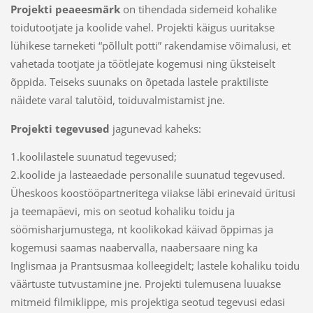
Projekti peaeesmärk
on tihendada sidemeid kohalike
toidutootjate ja koolide vahel. Projekti käigus uuritakse
lühikese tarneketi “põllult potti” rakendamise võimalusi, et
vahetada tootjate ja töötlejate kogemusi ning üksteiselt
õppida. Teiseks suunaks on õpetada lastele praktiliste
näidete varal talutöid, toiduvalmistamist jne.
Projekti tegevused
jagunevad kaheks:
1.koolilastele suunatud tegevused;
2.koolide ja lasteaedade personalile suunatud tegevused.
Üheskoos koostööpartneritega viiakse läbi erinevaid üritusi
ja teemapäevi, mis on seotud kohaliku toidu ja
söömisharjumustega, nt koolikokad käivad õppimas ja
kogemusi saamas naabervalla, naabersaare ning ka
Inglismaa ja Prantsusmaa kolleegidelt; lastele kohaliku toidu
väärtuste tutvustamine jne. Projekti tulemusena luuakse
mitmeid filmiklippe, mis projektiga seotud tegevusi edasi