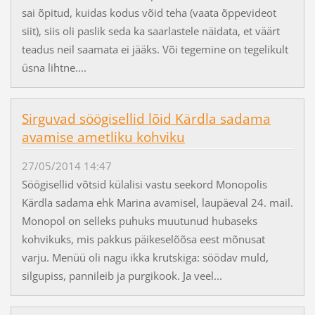
sai õpitud, kuidas kodus võid teha (vaata õppevideot
siit), siis oli paslik seda ka saarlastele näidata, et väärt
teadus neil saamata ei jääks. Või tegemine on tegelikult
üsna lihtne....
Sirguvad söögisellid lõid Kärdla sadama
avamise ametliku kohviku
27/05/2014 14:47
Söögisellid võtsid külalisi vastu seekord Monopolis
Kärdla sadama ehk Marina avamisel, laupäeval 24. mail.
Monopol on selleks puhuks muutunud hubaseks
kohvikuks, mis pakkus päikeselõõsa eest mõnusat
varju. Menüü oli nagu ikka krutskiga: söödav muld,
silgupiss, pannileib ja purgikook. Ja veel...